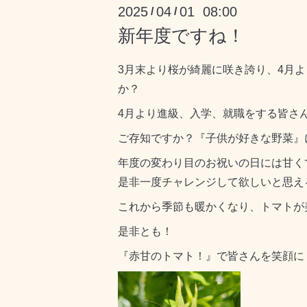
2025
04
01 08:00
/
/
新年度ですね！
3月末より桜が綺麗に咲き誇り、4月
か？
4月より進級、入学、就職をする皆さ
ご存知ですか？『子供が好きな野菜』
年度の変わり目のお祝いの日には甘く
是非一度チャレンジして欲しいと思える程
これから季節も暖かくなり、トマトが
是非とも！
『赤甘のトマト！』で皆さんを笑顔に